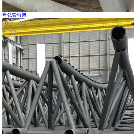
弯弧管桁架