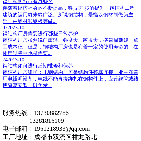
钢结构的特点有哪些？
伴随着经济社会的不断提高，科技进 步的提升，钢结构工程
建筑的运用愈来愈广泛。所说钢结构，是指以钢材制做为主
导，由钢材和钢板等做...
07
2023-10
钢结构厂房需要进行哪些日常养护
钢结构厂房虽然说自重轻、强度大、跨度大，搭建周期短、施
工成本低，但是，钢结构厂房也是有着一定的使用寿命的，在
使用过程中也是需要...
24
2013-10
钢结构如何进行后期维修和保养
钢结构厂房维护： 1.钢结构厂房是结构件整栋连接，业主布置
用电照明设备，电线不能直接绑扎在钢构件上，应设线管或线
槽隔离安装，以免发...
服务热线：13730882786
13281816109
电子邮箱：1961218933@qq.com
工厂地址：成都市双流区柑龙路北